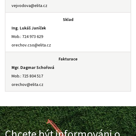
vejvodova@elita.cz
Sklad
Ing. Lukáš Janíček
Mob.: 724 973 629
orechov.cso@elita.cz
Fakturace
Mgr. Dagmar Schořová
Mob.: 725 804 517
orechov@elita.cz
Chcete být informováni o