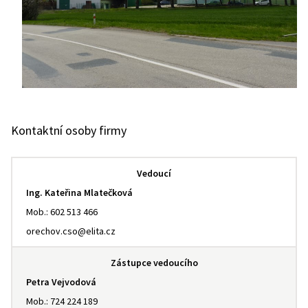
Kontaktní osoby firmy
Vedoucí
Ing. Kateřina Mlatečková
Mob.: 602 513 466
orechov.cso@elita.cz
Zástupce vedoucího
Petra Vejvodová
Mob.: 724 224 189