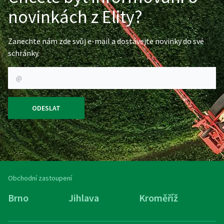
novinkách z Elity?
Zanechte nám zde svůj e-mail a dostávejte novinky do své
schránky.
ODESLAT
Obchodní zastoupení
Brno
Jihlava
Kroměříž
M