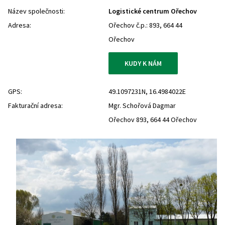
Název společnosti:
Logistické centrum Ořechov
Adresa:
Ořechov č.p.: 893, 664 44
Ořechov
KUDY K NÁM
GPS:
49.1097231N, 16.4984022E
Fakturační adresa:
Mgr. Schořová Dagmar
Ořechov 893, 664 44 Ořechov