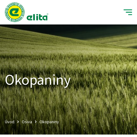
Elita
Otev
Okopaniny
Úvod
Osiva
Okopaniny