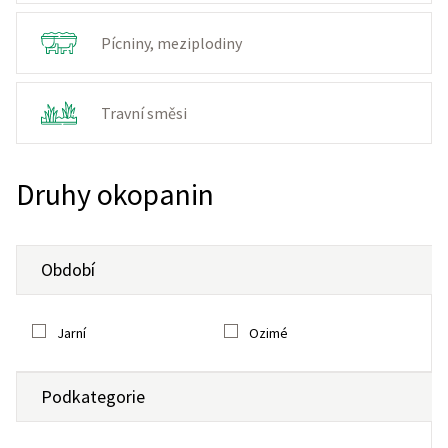
Pícniny, meziplodiny
Travní směsi
Druhy okopanin
Období
Jarní
Ozimé
Podkategorie