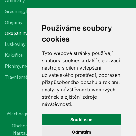
Obiloviny
Greening, biopásy
Olejniny
Používáme soubory
Okopaniny
cookies
Luskoviny
Tyto webové stránky používají
Kukuřice
soubory cookies a další sledovací
Pícniny, meziplodiny
nástroje s cílem vylepšení
uživatelského prostředí, zobrazení
Travní směsi
přizpůsobeného obsahu a reklam,
analýzy návštěvnosti webových
stránek a zjištění zdroje
návštěvnosti.
Všechna práva vyhrazena (c) 2022 -
ELITA semenářská, a.s.
Souhlasím
Obchodní podmínky
|
GDPR a ochrana oznamovatelů
|
Odmítám
Nastavení cookies
|
Souhlas s elektronickou fakturací