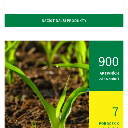
NAČÍST DALŠÍ PRODUKTY
900
AKTIVNÍCH
ZÁKAZNÍKŮ
7
POBOČEK K