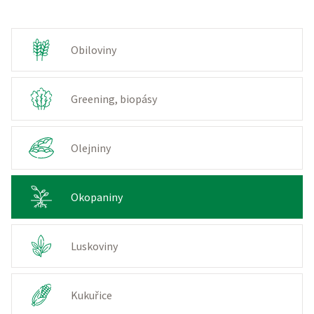
Obiloviny
Greening, biopásy
Olejniny
Okopaniny
Luskoviny
Kukuřice