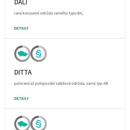
DALI
raná konzumní odrůda varného typu BA,
DETAILY
DITTA
poloraná až polopozdní salátová odrůda, varný typ AB
DETAILY