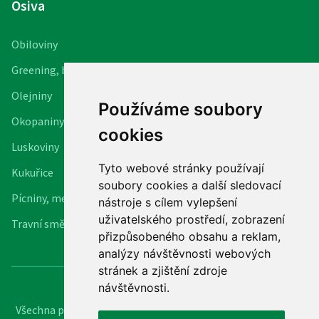
Osiva
Obiloviny
Greening, biopásy
Olejniny
Používáme soubory
Okopaniny
cookies
Luskoviny
Tyto webové stránky používají
Kukuřice
soubory cookies a další sledovací
Pícniny, meziplodiny
nástroje s cílem vylepšení
uživatelského prostředí, zobrazení
Travní směsi
přizpůsobeného obsahu a reklam,
analýzy návštěvnosti webových
stránek a zjištění zdroje
návštěvnosti.
Všechna práva vyhrazena (c) 2022 -
ELITA semenářská, a.s.