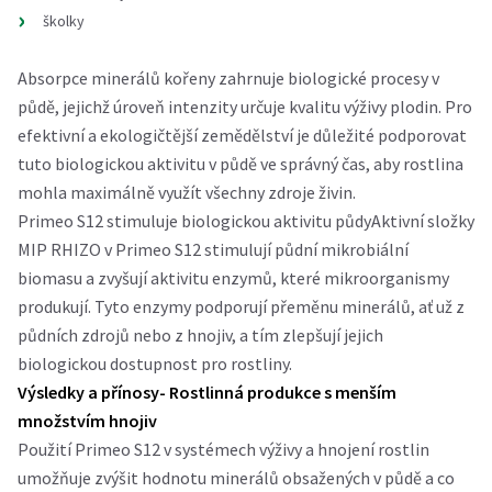
školky
Absorpce minerálů kořeny zahrnuje biologické procesy v
půdě, jejichž úroveň intenzity určuje kvalitu výživy plodin. Pro
efektivní a ekologičtější zemědělství je důležité podporovat
tuto biologickou aktivitu v půdě ve správný čas, aby rostlina
mohla maximálně využít všechny zdroje živin.
Primeo S12 stimuluje biologickou aktivitu půdyAktivní složky
MIP RHIZO v Primeo S12 stimulují půdní mikrobiální
biomasu a zvyšují aktivitu enzymů, které mikroorganismy
produkují. Tyto enzymy podporují přeměnu minerálů, ať už z
půdních zdrojů nebo z hnojiv, a tím zlepšují jejich
biologickou dostupnost pro rostliny.
Výsledky a přínosy- Rostlinná produkce s menším
množstvím hnojiv
Použití Primeo S12 v systémech výživy a hnojení rostlin
umožňuje zvýšit hodnotu minerálů obsažených v půdě a co